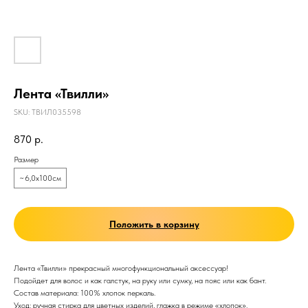
Лента «Твилли»
SKU:
ТВИЛ035598
870
р.
Размер
~6,0х100см
Положить в корзину
Лента «Твилли» прекрасный многофункциональный аксессуар!
Подойдет для волос и как галстук, на руку или сумку, на пояс или как бант.
Состав материала: 100% хлопок перкаль.
Уход: ручная стирка для цветных изделий, глажка в режиме «хлопок».