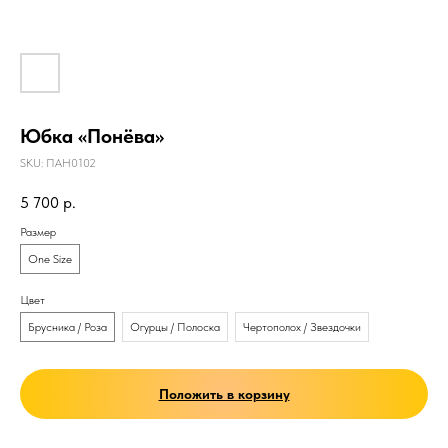
Юбка «Понёва»
SKU:
ПАН0102
5 700
р.
Размер
One Size
Цвет
Брусника / Роза
Огурцы / Полоска
Чертополох / Звездочки
Положить в корзину